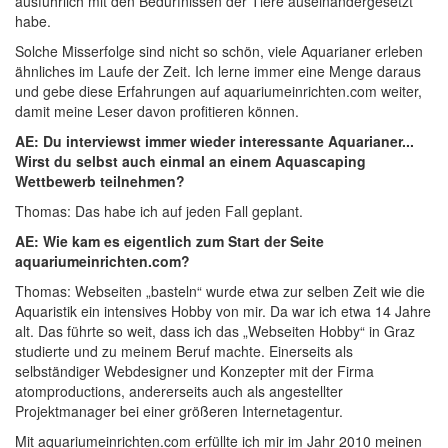
ausführlich mit den Bedürfnissen der Tiere auseinandergesetzt
habe.
Solche Misserfolge sind nicht so schön, viele Aquarianer erleben
ähnliches im Laufe der Zeit. Ich lerne immer eine Menge daraus
und gebe diese Erfahrungen auf aquariumeinrichten.com weiter,
damit meine Leser davon profitieren können.
AE: Du interviewst immer wieder interessante Aquarianer...
Wirst du selbst auch einmal an einem Aquascaping
Wettbewerb teilnehmen?
Thomas: Das habe ich auf jeden Fall geplant.
AE: Wie kam es eigentlich zum Start der Seite
aquariumeinrichten.com?
Thomas: Webseiten „basteln“ wurde etwa zur selben Zeit wie die
Aquaristik ein intensives Hobby von mir. Da war ich etwa 14 Jahre
alt. Das führte so weit, dass ich das „Webseiten Hobby“ in Graz
studierte und zu meinem Beruf machte. Einerseits als
selbständiger Webdesigner und Konzepter mit der Firma
atomproductions, andererseits auch als angestellter
Projektmanager bei einer größeren Internetagentur.
Mit aquariumeinrichten.com erfüllte ich mir im Jahr 2010 meinen