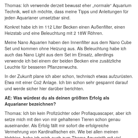
Thomas: Ich verwende derzeit bewusst eher „normale“ Aquarium
Technik, weil ich möchte, dass meine Tipps und Anleitungen für
jeden Aquarianer umsetzbar sind.
Konkret habe ich im 112 Liter Becken einen Außenfilter, einen
Heizstab und eine Beleuchtung mit 2 18W Röhren.
Meine Nano Aquarien haben den Innenfilter aus dem Nano Cube
Set und kommen ohne Heizung aus. Als Beleuchtung habe ich
auch das Nano Light aus dem Set im Einsatz, allerdings
verwende ich bei einem der beiden Becken eine zusätzliche
Leuchte für besseren Pflanzenwuchs.
In der Zukunft plane ich aber schon, technisch etwas aufzurüsten.
Etwa mit einer Co2 Anlage. Ich bin schon sehr gespannt darauf
und werde sicher hier darüber berichten.
AE: Was würdest du als deinen größten Erfolg als
Aquarianer bezeichnen?
Thomas: Ich bin kein Profizüchter oder Profiaquascaper, aber ich
setze mich mit den von mir gehaltenen Tieren schon genau
auseinander. Als Erfolg fällt mir sofort die erfolgreiche
Vermehrung von Kardinalfischen ein. Wie bei allen meinen
Hobbies, habe ich mich auch zum Thema Aquaristik mit viel